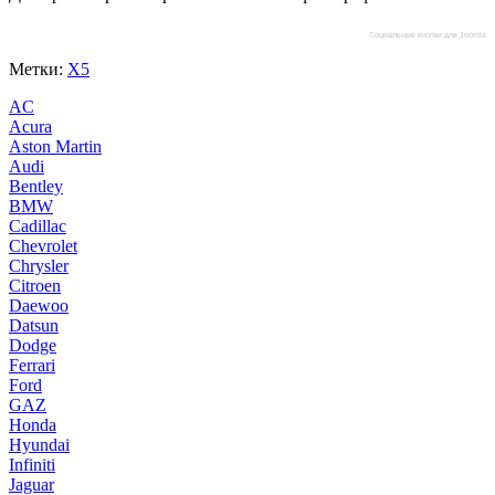
Социальные кнопки для Joomla
Метки:
X5
AC
Acura
Aston Martin
Audi
Bentley
BMW
Cadillac
Chevrolet
Chrysler
Citroen
Daewoo
Datsun
Dodge
Ferrari
Ford
GAZ
Honda
Hyundai
Infiniti
Jaguar