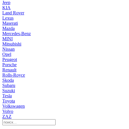
Jeep
KIA
Land Rover
Lexus
Maserati
Mazda
Mercedes-Benz
MINI
Mitsubishi
Nissan
Opel
Peugeot
Porsche
Renault
Rolls-Royce
Skoda
Subaru
Suzuki
Tesla
Toyota
Volkswagen
Volvo
ZAZ