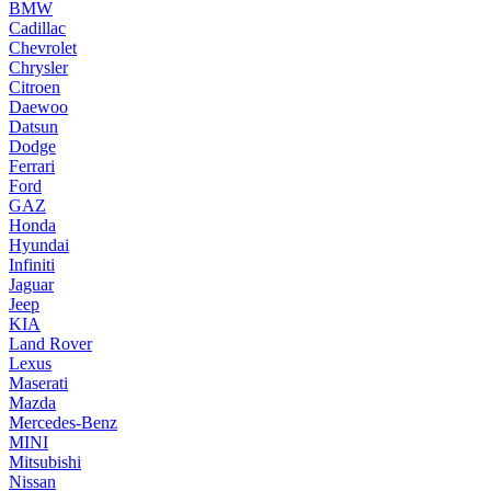
BMW
Cadillac
Chevrolet
Chrysler
Citroen
Daewoo
Datsun
Dodge
Ferrari
Ford
GAZ
Honda
Hyundai
Infiniti
Jaguar
Jeep
KIA
Land Rover
Lexus
Maserati
Mazda
Mercedes-Benz
MINI
Mitsubishi
Nissan