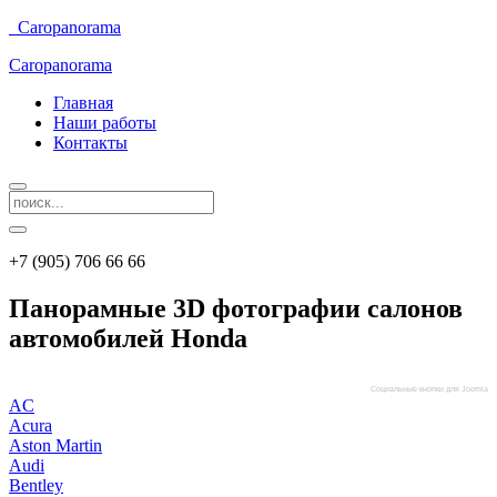
Caropanorama
Caropanorama
Главная
Наши работы
Контакты
+7 (905) 706 66 66
Панорамные 3D фотографии салонов
автомобилей Honda
Социальные кнопки для Joomla
AC
Acura
Aston Martin
Audi
Bentley