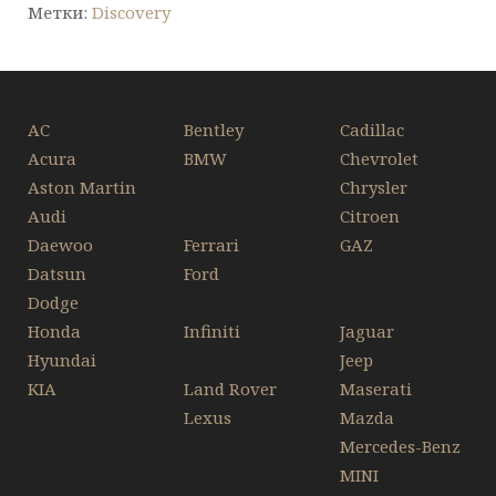
Метки:
Discovery
AC
Bentley
Cadillac
Acura
BMW
Chevrolet
Aston Martin
Chrysler
Audi
Citroen
Daewoo
Ferrari
GAZ
Datsun
Ford
Dodge
Honda
Infiniti
Jaguar
Hyundai
Jeep
KIA
Land Rover
Maserati
Lexus
Mazda
Mercedes-Benz
MINI