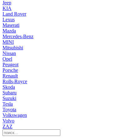
Jeep
KIA
Land Rover
Lexus
Maserati
Mazda
Mercedes-Benz
MINI
Mitsubishi
Nissan
Opel
Peugeot
Porsche
Renault
Rolls-Royce
Skoda
Subaru
Suzuki
Tesla
Toyota
Volkswagen
Volvo
ZAZ