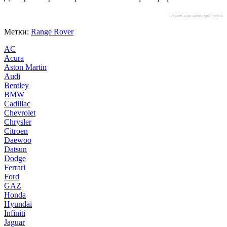
Социальные кнопки для Joomla
Метки:
Range Rover
AC
Acura
Aston Martin
Audi
Bentley
BMW
Cadillac
Chevrolet
Chrysler
Citroen
Daewoo
Datsun
Dodge
Ferrari
Ford
GAZ
Honda
Hyundai
Infiniti
Jaguar