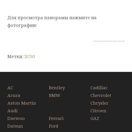
Для просмотра панорамы нажмите на
фотографию
Социальные кнопки для Joomla
Метки:
XC90
AC
Bentley
Cadillac
Acura
BMW
Chevrolet
Aston Martin
Chrysler
Audi
Citroen
Daewoo
Ferrari
GAZ
Datsun
Ford